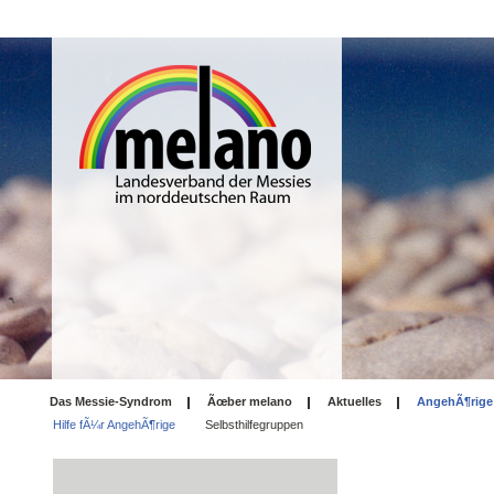
Das Messie-Syndrom
Ãœber melano
Aktuelles
AngehÃ¶rige
Hilfe fÃ¼r AngehÃ¶rige
Selbsthilfegruppen