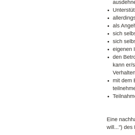
ausdehn
Unterstüt
allerding
als Ange
sich selb
sich selb
eigenen 
den Betro
kann er/s
Verhalten
mit dem 
teilnehm
Teilnahm
Eine nachha
will...") de