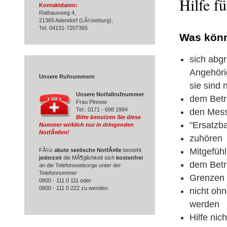
Hilfe f
Kontaktdaten:
Rathausweg 4,
21365 Adendorf (LÃ¼neburg),
Tel. 04131-7207365
Was könn
sich abg
Angehöri
Unsere Rufnummern
sie sind n
Unsere Notfall­rufnummer
dem Betr
Frau Pinnow
Tel.: 0171 - 698 1994
den Mess
Bitte benutzen Sie diese
"Ersatzba
Nummer wirklich nur in dringenden
NotfÃ¤llen!
zuhören
Mitgefüh
FÃ¼r
akute seelische NotfÃ¤lle
besteht
jederzeit
die MÃ¶glichkeit sich
kostenfrei
dem Betr
an die Telefonseelsorge unter der
Telefonnummer
Grenzen 
0800 - 111 0 111 oder
0800 - 111 0 222 zu wenden.
nicht ohn
werden
Hilfe nic